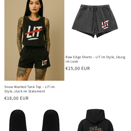
Raw Edge Shorts – LIT im Style, lässig
im Look
Normaler
€25,00 EUR
Preis
Snow Washed Tank Top – LIT im
Style, stark im Statement
Normaler
€18,00 EUR
Preis