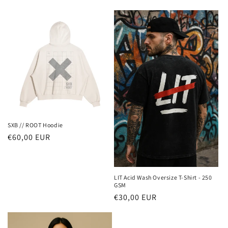
Preis
Preis
SXB // ROOT Hoodie
Normaler
€60,00 EUR
Preis
LIT Acid Wash Oversize T-Shirt - 250
GSM
Normaler
€30,00 EUR
Preis