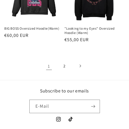
BIG BOSS Oversized Hoodie(Warm)
"Looking to my Eyes" Oversized
Hoodie (Warm)
Normaler
€60,00 EUR
Normaler
€55,00 EUR
Preis
Preis
1
2
Subscribe to our emails
E-Mail
Instagram
TikTok