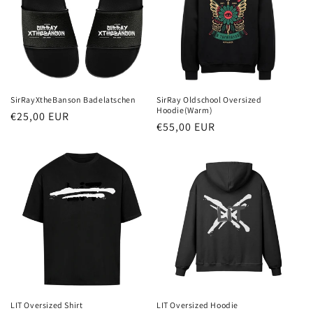
SirRayXtheBanson Badelatschen
SirRay Oldschool Oversized
Hoodie(Warm)
Normaler
€25,00 EUR
Normaler
€55,00 EUR
Preis
Preis
LIT Oversized Shirt
LIT Oversized Hoodie