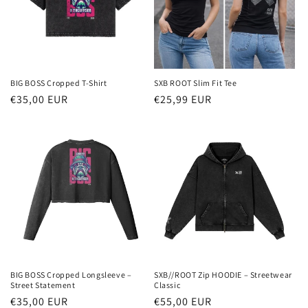
r
i
e
:
BIG BOSS Cropped T-Shirt
SXB ROOT Slim Fit Tee
Normaler
€35,00 EUR
Normaler
€25,99 EUR
Preis
Preis
BIG BOSS Cropped Longsleeve –
SXB//ROOT Zip HOODIE – Streetwear
Street Statement
Classic
Normaler
€35,00 EUR
Normaler
€55,00 EUR